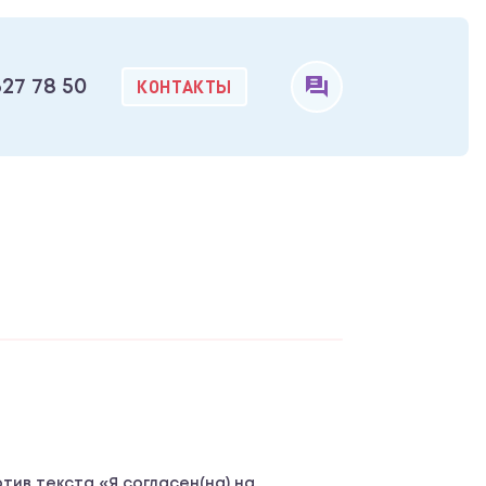
КОНТАКТЫ
327 78 50
тив текста «Я согласен(на) на