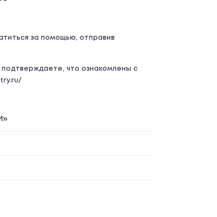
атиться за помощью, отправив
ы подтверждаете, что ознакомлены с
ry.ru/
И»