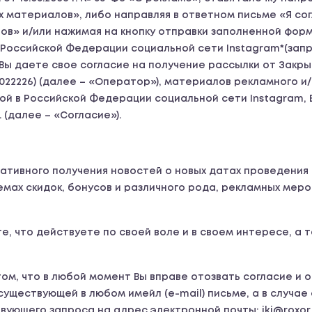
материалов», либо направляя в ответном письме «Я сог
в» и/или нажимая на кнопку отправки заполненной форм
 в Российской Федерации социальной сети Instagram*(запр
, Вы даете свое согласие на получение рассылки от Зак
00022226) (далее – «Оператор»), материалов рекламного 
 в Российской Федерации социальной сети Instagram, В
 (далее – «Согласие»).
ативного получения новостей о новых датах проведения
емах скидок, бонусов и различного рода, рекламных ме
е, что действуете по своей воле и в своем интересе, а
ом, что в любой момент Вы вправе отозвать согласие и 
уществующей в любом имейл (e-mail) письме, а в случае
ующего запроса на адрес электронной почты: iki@roxor.