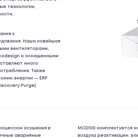
ые технологии,
ности,
ания к
дования. Наша новейшая
ными вентиляторами,
codesign и оснащенными
ставляют много
отребления. Также
номии энергии — ERP
ecovery Purge).
процессом осушения в
MCD100 комплектуется н
ичные аварийные
воздуха реактивации: эл