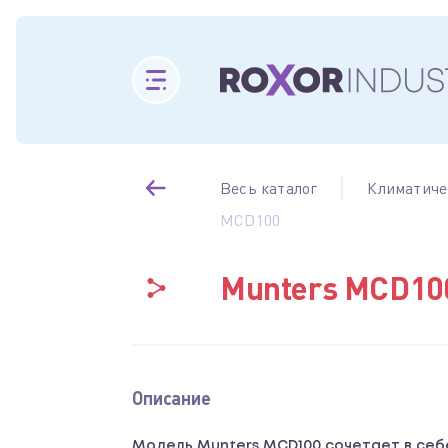
Весь каталог
Климатиче
MCD100
Munters MCD10
Описание
Модель Munters MCD100 сочетает в себ