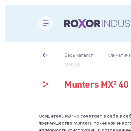
Весь каталог
Климатиче
MX² 40
Munters MX² 40
Осушитель MX² 40 сочетает в себе в с
преимущества Munters, такие как энерг
надёжность конструкции, и современны