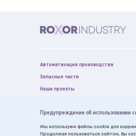
Автоматизация производства
Запасные части
Наши проекты
Новости
Предупреждение об использовании c
About Roxor (English)
Согласие на обработку персональных 
Мы используем файлы cookie для коррек
Продолжая пользоваться сайтом, Вы со