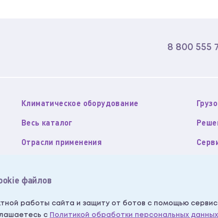
8 800 555 
Климатическое оборудование
Груз
Весь каталог
Реше
Отрасли применения
Серв
О компании
Конт
ookie файлов
Пользовательское соглашение
Поли
данных
Согласие на получение рекламных рассылок
Напи
тной работы сайта и защиту от ботов с помощью сервис
глашаетесь с
Политикой обработки персональных данных