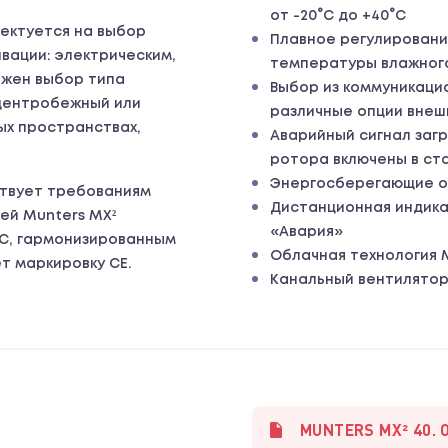
от -20°C до +40°C
ектуется на выбор
Плавное регулировани
ивации: электрическим,
температуры влажного
ожен выбор типа
Выбор из коммуникаци
 центробежный или
различные опции внеш
ых пространствах,
Аварийный сигнал загр
ротора включены в с
Энергосберегающие о
твует требованиям
Дистанционная индика
ей Munters MX²
«Авария»
ЕС, гармонизированным
Облачная технология
т маркировку CE.
Канальный вентилято
MUNTERS MX² 40. 