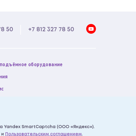
78 50
+7 812 327 78 50
оподъёмное оборудование
ния
ис
акты
тика обработки персональных данных
сать нам
а Yandex SmartCaptcha (ООО «Яндекс»).
и
Пользовательским соглашением
.