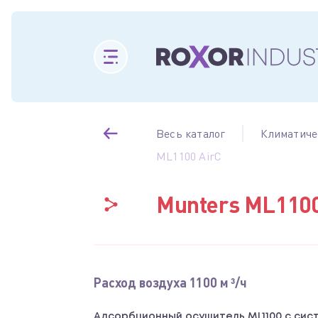
Весь каталог
Климатиче
ML1100 AirC
Munters ML1100
Расход воздуха 1100 м ³/ч
Адсорбционный осушитель ML1100 c сис