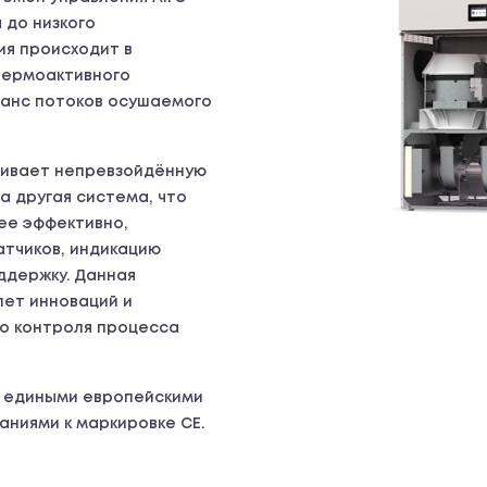
 до низкого
ия происходит в
термоактивного
ланс потоков осушаемого
чивает непревзойдённую
на другая система, что
ее эффективно,
тчиков, индикацию
ддержку. Данная
лет инноваций и
го контроля процесса
с едиными европейскими
ниями к маркировке CE.