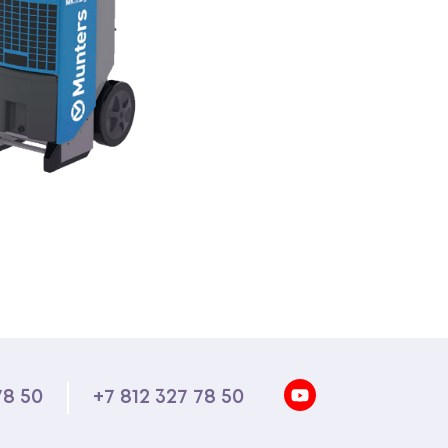
78 50
+7 812 327 78 50