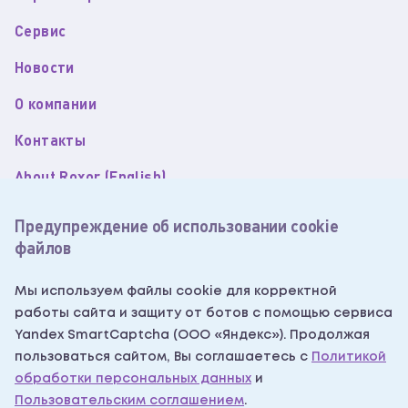
Сервис
Новости
О компании
Контакты
About Roxor (English)
Пользовательское соглашение
Предупреждение об использовании cookie
файлов
Политика обработки персональных данных
Согласие на обработку персональных данных
Мы используем файлы cookie для корректной
работы сайта и защиту от ботов с помощью сервиса
Согласие на получение рекламных рассылок
Yandex SmartCaptcha (ООО «Яндекс»). Продолжая
Написать нам
пользоваться сайтом, Вы соглашаетесь с
Политикой
обработки персональных данных
и
Пользовательским соглашением
.