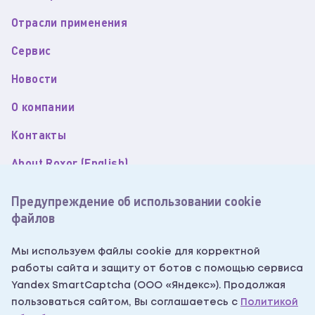
Отрасли применения
Сервис
Новости
О компании
Контакты
About Roxor (English)
Пользовательское соглашение
Предупреждение об использовании cookie
файлов
Политика обработки персональных данных
Согласие на обработку персональных данных
Мы используем файлы cookie для корректной
работы сайта и защиту от ботов с помощью сервиса
Согласие на получение рекламных рассылок
Yandex SmartCaptcha (ООО «Яндекс»). Продолжая
Написать нам
пользоваться сайтом, Вы соглашаетесь с
Политикой