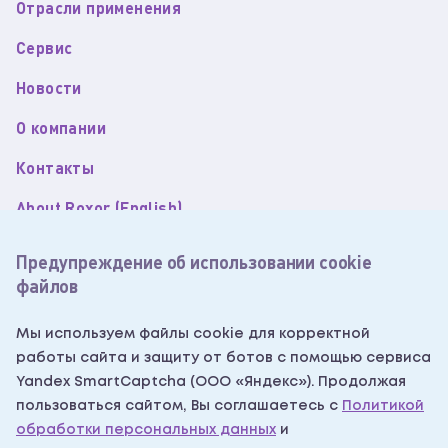
Отрасли применения
Сервис
Новости
О компании
Контакты
About Roxor (English)
Пользовательское соглашение
Предупреждение об использовании cookie
файлов
Политика обработки персональных данных
Согласие на обработку персональных данных
Мы используем файлы cookie для корректной
работы сайта и защиту от ботов с помощью сервиса
Согласие на получение рекламных рассылок
Yandex SmartCaptcha (ООО «Яндекс»). Продолжая
Написать нам
пользоваться сайтом, Вы соглашаетесь с
Политикой
обработки персональных данных
и