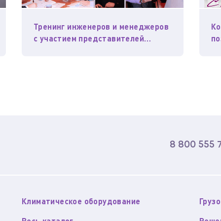
Тренинг инженеров и менеджеров
Ко
с участием представителей
по
компаний Strapex (Швейцария) и
и 
Haloila (Финляндия)
Ро
8 800 555 
Климатическое оборудование
Груз
Весь каталог
Реше