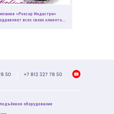
мпания «Роксор Индастри»
здравляет всех своих клиентов
партнеров с Новым годом и
ждеством!
78 50
+7 812 327 78 50
оподъёмное оборудование
ния