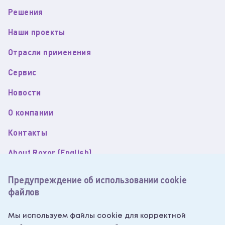
Решения
Наши проекты
Отрасли применения
Сервис
Новости
О компании
Контакты
About Roxor (English)
Пользовательское соглашение
Предупреждение об использовании cookie
файлов
Политика обработки персональных данных
Согласие на обработку персональных данных
Мы используем файлы cookie для корректной