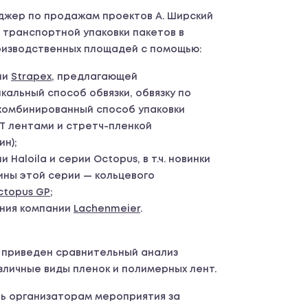
джер по продажам проектов А. Ширский
 транспортной упаковки пакетов в
оизводственных площадей с помощью:
ии
Strapex
, предлагающей
кальный способ обвязки, обвязку по
 комбинированный способ упаковки
ЭТ лентами и стретч-пленкой
н);
Haloila и серии Octopus, в т.ч. новинки
ны этой серии — кольцевого
ctopus GP
;
ания компании
Lachenmeier
.
л приведен сравнительный анализ
зличные виды пленок и полимерных лент.
ь организаторам мероприятия за