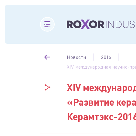
Новости
2016
XIV международная научно-пр
XIV междунаро
«Развитие кер
Керамтэкс-201