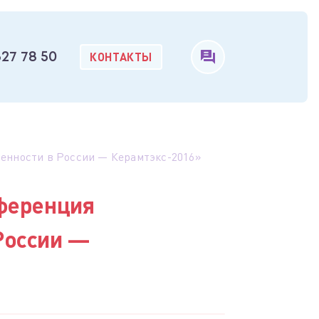
КОНТАКТЫ
327 78 50
енности в России — Керамтэкс-2016»
нференция
России —