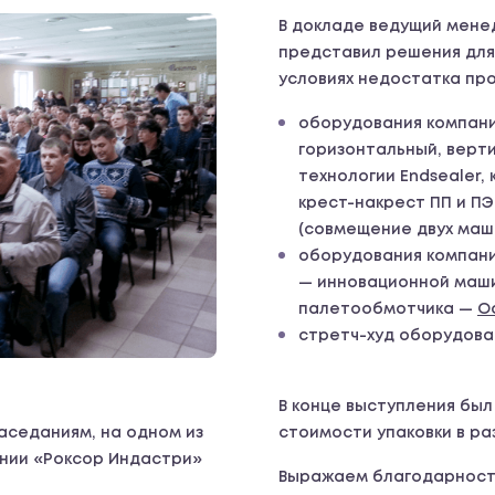
В докладе ведущий мене
представил решения для
условиях недостатка пр
оборудования компан
горизонтальный, верти
технологии Endsealer,
крест-накрест ПП и П
(совмещение двух маши
оборудования компании 
— инновационной маши
палетообмотчика —
O
стретч-худ оборудов
В конце выступления бы
стоимости упаковки в ра
аседаниям, на одном из
нии «Роксор Индастри»
Выражаем благодарност