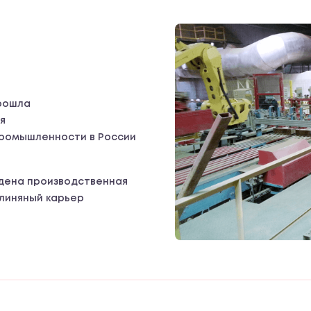
прошла
я
промышленности в России
дена производственная
глиняный карьер