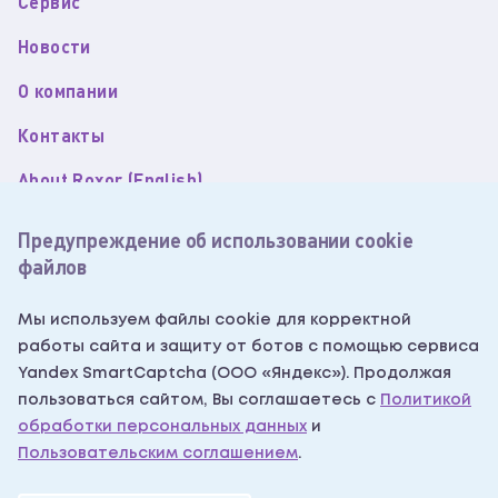
Сервис
Новости
О компании
Контакты
About Roxor (English)
Пользовательское соглашение
Предупреждение об использовании cookie
файлов
Политика обработки персональных данных
Согласие на обработку персональных данных
Мы используем файлы cookie для корректной
работы сайта и защиту от ботов с помощью сервиса
Согласие на получение рекламных рассылок
Yandex SmartCaptcha (ООО «Яндекс»). Продолжая
Написать нам
пользоваться сайтом, Вы соглашаетесь с
Политикой
обработки персональных данных
и
Пользовательским соглашением
.