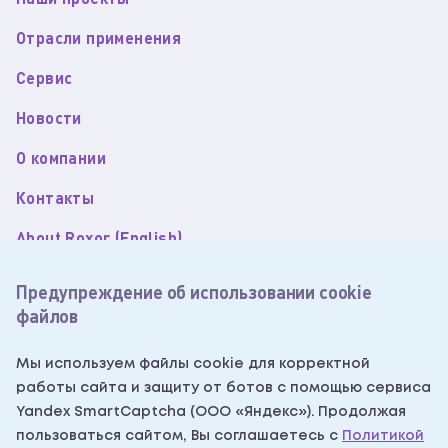
Отрасли применения
Сервис
Новости
О компании
Контакты
About Roxor (English)
Пользовательское соглашение
Предупреждение об использовании cookie
файлов
Политика обработки персональных данных
Согласие на обработку персональных данных
Мы используем файлы cookie для корректной
работы сайта и защиту от ботов с помощью сервиса
Согласие на получение рекламных рассылок
Yandex SmartCaptcha (ООО «Яндекс»). Продолжая
Написать нам
пользоваться сайтом, Вы соглашаетесь с
Политикой