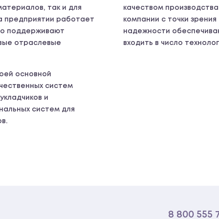
материалов, так и для
качеством производств
на предприятии работает
компании с точки зрения
вно поддерживают
надежности обеспечиваю
овые отраслевые
входить в число техноло
воей основной
чественных систем
укладчиков и
нальных систем для
в.
8 800 555 