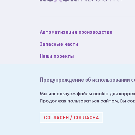
Автоматизация производства
Запасные части
Наши проекты
Новости
Предупреждение об использовании c
About Roxor (English)
Согласие на обработку персональных 
Мы используем файлы cookie для коррек
Продолжая пользоваться сайтом, Вы со
СОГЛАСЕН / СОГЛАСНА
Roxor Industry 2026®