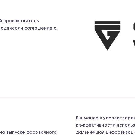
й производитель
 подписали соглашение о
Внимание к удовлетворе
к эффективности использ
 на выпуске фасовочного
дальнейшая цифровизаци