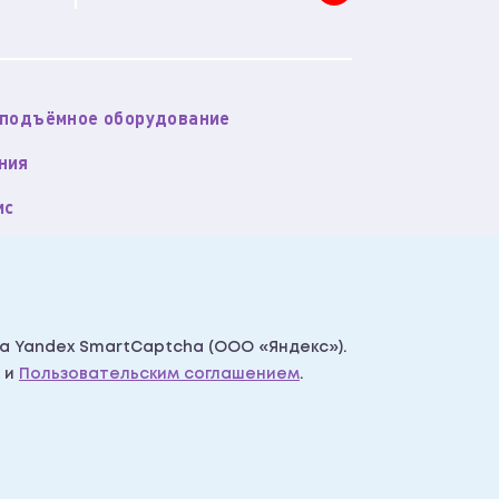
оподъёмное оборудование
ния
ис
акты
тика обработки персональных данных
сать нам
а Yandex SmartCaptcha (ООО «Яндекс»).
и
Пользовательским соглашением
.
Designed by Apesong®