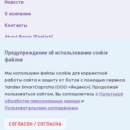
Новости
О компании
Контакты
About Roxor (English)
Пользовательское соглашение
Предупреждение об использовании cookie
файлов
Политика обработки персональных данных
Согласие на обработку персональных данных
Мы используем файлы cookie для корректной
работы сайта и защиту от ботов с помощью сервиса
Согласие на получение рекламных рассылок
Yandex SmartCaptcha (ООО «Яндекс»). Продолжая
Написать нам
пользоваться сайтом, Вы соглашаетесь с
Политикой
обработки персональных данных
и
Пользовательским соглашением
.
Roxor Industry 2026®
СОГЛАСЕН / СОГЛАСНА