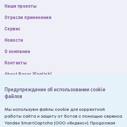
Наши проекты
Отрасли применения
Сервис
Новости
О компании
Контакты
About Roxor (English)
Пользовательское соглашение
Предупреждение об использовании cookie
файлов
Политика обработки персональных данных
Согласие на обработку персональных данных
Мы используем файлы cookie для корректной
работы сайта и защиту от ботов с помощью сервиса
Согласие на получение рекламных рассылок
Yandex SmartCaptcha (ООО «Яндекс»). Продолжая