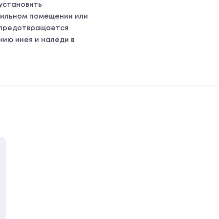
 установить
зильном помещении или
, предотвращается
нию инея и наледи в