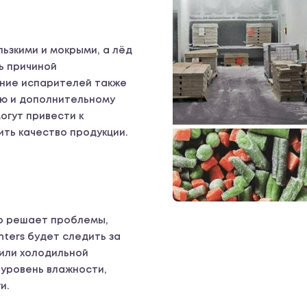
льзкими и мокрыми, а лёд
ь причиной
ение испарителей также
ию и дополнительному
огут привести к
ть качество продукции.
о решает проблемы,
ters будет следить за
 или холодильной
уровень влажности,
и.