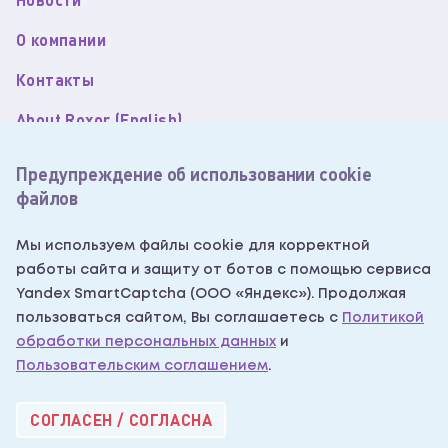
О компании
Контакты
About Roxor (English)
Пользовательское соглашение
Предупреждение об использовании cookie
файлов
Политика обработки персональных данных
Согласие на обработку персональных данных
Мы используем файлы cookie для корректной
работы сайта и защиту от ботов с помощью сервиса
Согласие на получение рекламных рассылок
Yandex SmartCaptcha (ООО «Яндекс»). Продолжая
Написать нам
пользоваться сайтом, Вы соглашаетесь с
Политикой
обработки персональных данных
и
Пользовательским соглашением
.
Roxor Industry 2026®
СОГЛАСЕН / СОГЛАСНА
Designed by Apesong®