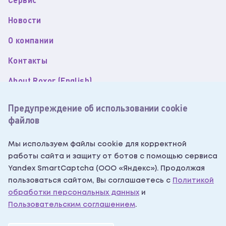
Новости
О компании
Контакты
About Roxor (English)
Пользовательское соглашение
Предупреждение об использовании cookie
файлов
Политика обработки персональных данных
Согласие на обработку персональных данных
Мы используем файлы cookie для корректной
работы сайта и защиту от ботов с помощью сервиса
Согласие на получение рекламных рассылок
Yandex SmartCaptcha (ООО «Яндекс»). Продолжая
Написать нам
пользоваться сайтом, Вы соглашаетесь с
Политикой
обработки персональных данных
и
Пользовательским соглашением
.