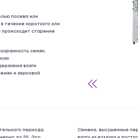
елью посева или
в течение короткого или
и происходит старение
охранность семян,
ьную
держания влаги
семян и зерновой
тельного периода,
Семена, высушенные пер
мерно до 5%. Это
влагу из воздуха и пост